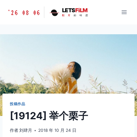
跳
胶
LETS
FiLM
'26 08 06
到
胶
片
的
味
道
片
内
的
容
味
道
LETSFILM
投稿作品
[19124] 举个栗子
作者
刘肆月
2018 年 10 月 24 日