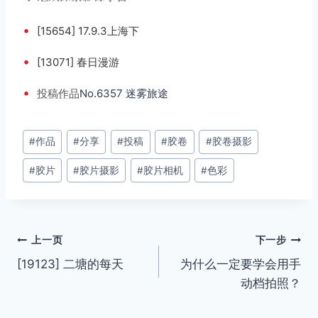
•
[15654] 17.9.3上海下
•
[13071] 春日漫游
•
投稿
作品
No.6357 迷雾旅途
文
#
作品
#
分享
#
投稿
#
胶卷
#
胶卷摄影
章
#
胶片
#
胶片摄影
#
胶片相机
#
色彩
标
签：
文
上一页
下一步
[19123] 二塘的每天
为什么一定要学会用手
章
动档拍照？
导