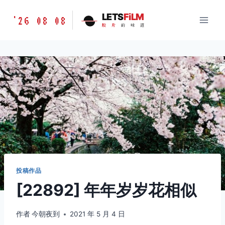
跳
胶
LETS
FiLM
'26 08 08
到
胶
片
的
味
道
片
内
的
容
味
道
LETSFILM
投稿作品
[22892] 年年岁岁花相似
作者
今朝夜到
2021 年 5 月 4 日