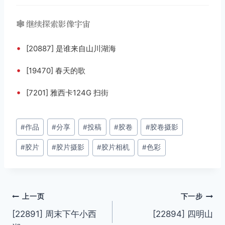
🕸️ 继续探索影像宇宙
•
[20887] 是谁来自山川湖海
•
[19470] 春天的歌
•
[7201] 雅西卡124G 扫街
文
#
作品
#
分享
#
投稿
#
胶卷
#
胶卷摄影
章
#
胶片
#
胶片摄影
#
胶片相机
#
色彩
标
签：
文
上一页
下一步
[22891] 周末下午小西
[22894] 四明山
章