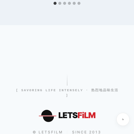
[ SAVORING LIFE INTENSELY · 热烈地品味生活
]
LETS
FiLM
© LETSFILM
SINCE 2013
|