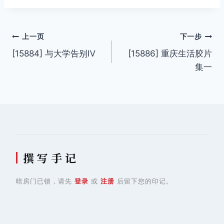
签：
文
上一页
下一步
[15884] 与大学告别Ⅳ
[15886] 重庆生活胶片
章
集一
导
航
撰 写 手 记
暗房门已锁，请先
登录
或
注册
后留下您的印记。