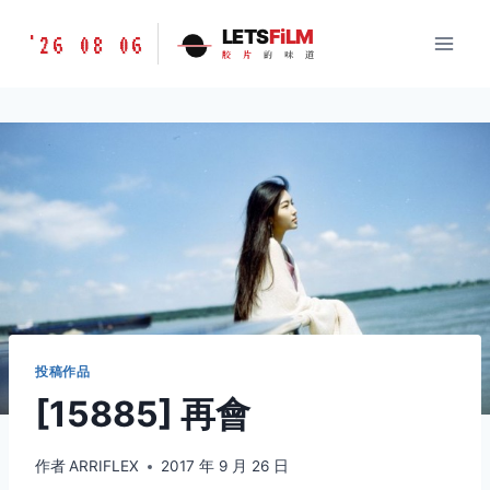
跳
胶
LETS
FiLM
'26 08 06
到
胶
片
的
味
道
片
内
的
容
味
道
LETSFILM
投稿作品
[15885] 再會
作者
ARRIFLEX
2017 年 9 月 26 日