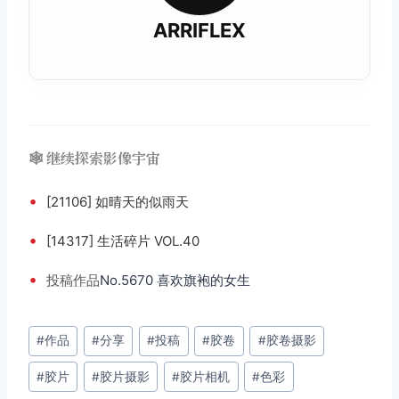
ARRIFLEX
🕸️ 继续探索影像宇宙
•
[21106] 如晴天的似雨天
•
[14317] 生活碎片 VOL.40
•
投稿
作品
No.5670 喜欢旗袍的女生
文
#
作品
#
分享
#
投稿
#
胶卷
#
胶卷摄影
章
#
胶片
#
胶片摄影
#
胶片相机
#
色彩
标