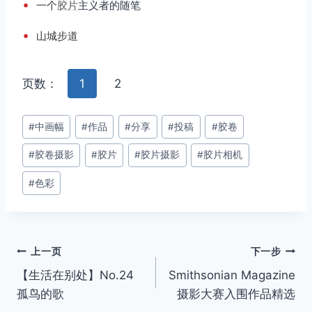
•
一个
胶片
主义者的随笔
•
山城步道
页数：
1
2
文
#
中画幅
#
作品
#
分享
#
投稿
#
胶卷
章
#
胶卷摄影
#
胶片
#
胶片摄影
#
胶片相机
标
签：
#
色彩
文
上一页
下一步
【生活在别处】No.24
Smithsonian Magazine
章
孤鸟的歌
摄影大赛入围作品精选