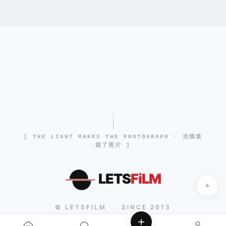
[ THE LIGHT MAKES THE PHOTOGRAPH · 光线造
就了照片 ]
LETS
FiLM
© LETSFILM
SINCE 2013
|