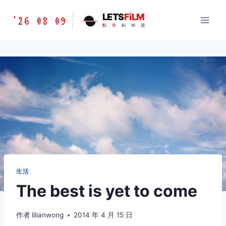
跳
胶
LETS
FiLM
'26 08 09
到
胶
片
的
味
道
片
内
的
容
味
道
LETSFILM
生活
The best is yet to come
作者
lilianwong
2014 年 4 月 15 日