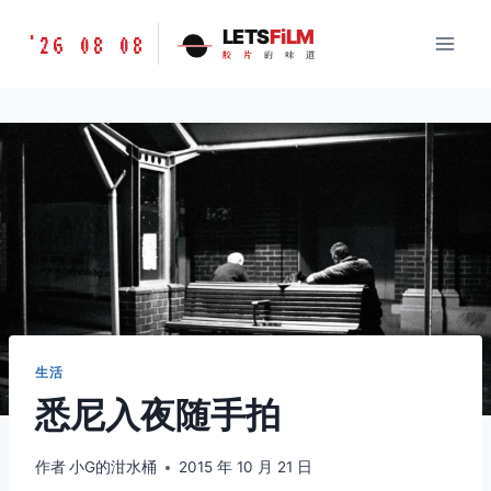
跳
胶
LETS
FiLM
'26 08 08
到
胶
片
的
味
道
片
内
的
容
味
道
LETSFILM
生活
悉尼入夜随手拍
作者
小G的泔水桶
2015 年 10 月 21 日