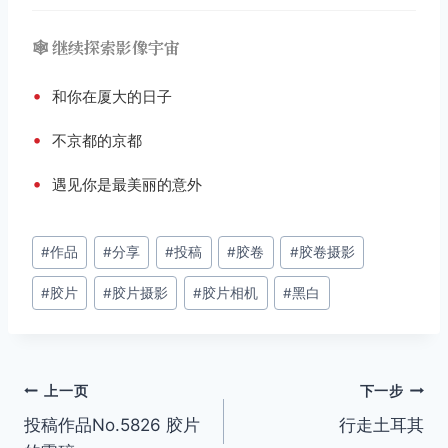
🕸️ 继续探索影像宇宙
•
和你在厦大的日子
•
不京都的京都
•
遇见你是最美丽的意外
文
#
作品
#
分享
#
投稿
#
胶卷
#
胶卷摄影
章
#
胶片
#
胶片摄影
#
胶片相机
#
黑白
标
签：
文
上一页
下一步
投稿作品No.5826 胶片
行走土耳其
章