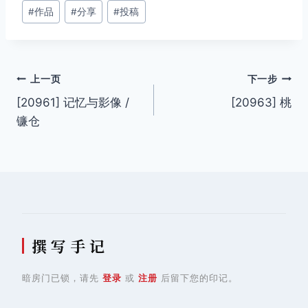
文
#
作品
#
分享
#
投稿
章
标
签：
文
上一页
下一步
[20961] 记忆与影像 /
[20963] 桃
章
镰仓
导
航
撰 写 手 记
暗房门已锁，请先
登录
或
注册
后留下您的印记。