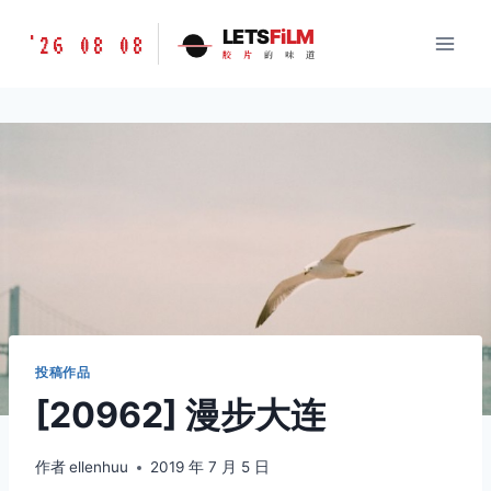
跳
胶
LETS
FiLM
'26 08 08
到
胶
片
的
味
道
片
内
的
容
味
道
LETSFILM
投稿作品
[20962] 漫步大连
作者
ellenhuu
2019 年 7 月 5 日