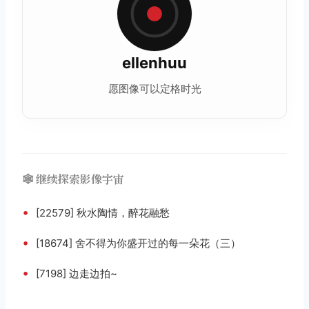
ellenhuu
愿图像可以定格时光
🕸️ 继续探索影像宇宙
•
[22579] 秋水陶情，醉花融愁
•
[18674] 舍不得为你盛开过的每一朵花（三）
•
[7198] 边走边拍~