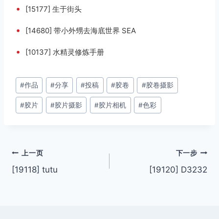
•
[15177] 生于街头
•
[14680] 带小外甥去海底世界 SEA
•
[10137] 水精灵修炼手册
文
#
作品
#
分享
#
投稿
#
胶卷
#
胶卷摄影
章
#
胶片
#
胶片摄影
#
胶片相机
#
色彩
标
签：
文
上一页
下一步
[19118] tutu
[19120] D3232
章
导
航