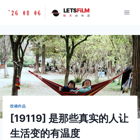
跳
胶
LETS
FiLM
'26 08 06
到
胶
片
的
味
道
片
内
的
容
味
道
LETSFILM
投稿作品
[19119] 是那些真实的人让
生活变的有温度