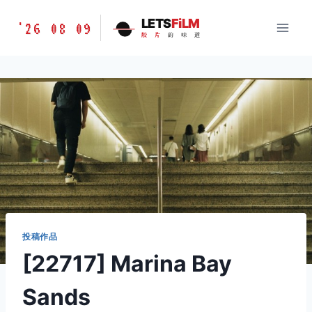
跳
胶
LETS
FiLM
'26 08 09
到
胶
片
的
味
道
片
内
的
容
味
道
LETSFILM
投稿作品
[22717] Marina Bay
Sands