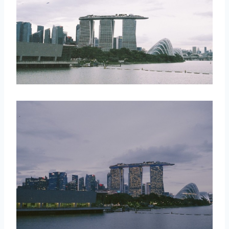
取消
搜索