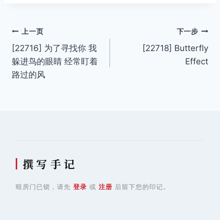
文
上一页
下一步
[22716] 为了寻找你 我
[22718] Butterfly
章
躲进鸟的眼睛 经常盯着
Effect
导
路过的风
航
撰 写 手 记
暗房门已锁，请先
登录
或
注册
后留下您的印记。