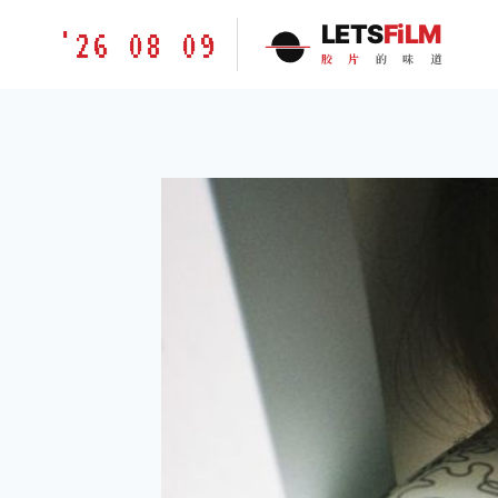
跳
胶
LETS
FiLM
'26 08 09
到
片
胶
片
的
味
道
内
的
容
味
道
LETSFILM