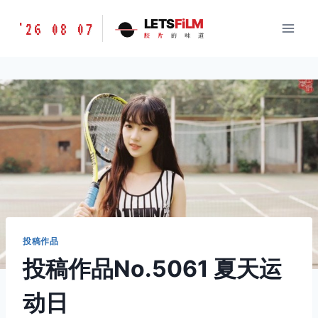
跳
胶
LETS
FiLM
'26 08 07
到
胶
片
的
味
道
片
内
的
容
味
道
LETSFILM
投稿作品
投稿作品No.5061 夏天运
动日