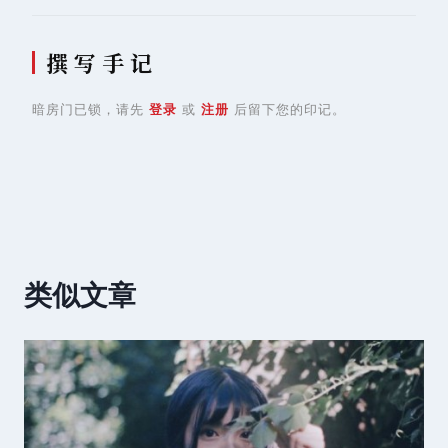
撰 写 手 记
暗房门已锁，请先
登录
或
注册
后留下您的印记。
类似文章