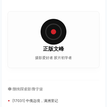
正版文峰
摄影爱好者 胶片初学者
🕸️ 继续探索影像宇宙
•
[17031] 中俄边境，满洲里记