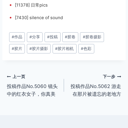
•
[11378] 日常pics
•
[7430] silence of sound
文
#
作品
#
分享
#
投稿
#
胶卷
#
胶卷摄影
章
#
胶片
#
胶片摄影
#
胶片相机
#
色彩
标
签：
文
上一页
下一步
投稿作品No.5060 镜头
投稿作品No.5062 游走
章
中的红衣女子，你真美
在那片被遗忘的老地方
导
航