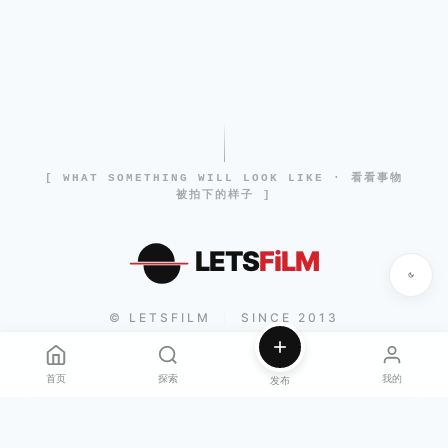
[ WHAT SOMETHING WILL LOOK LIKE · 看看事物
被拍下的样子 ]
LETS
FiLM
© LETSFILM
SINCE 2013
|
首页
探索
我的
发布