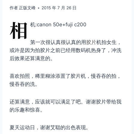
作者
正版文峰
2015 年 7 月 26 日
相
机:canon 50e+fuji c200
第一次很认真很认真的用
胶片
机拍女生，
或许是因为拍胶片之前已经用数码机热身了，冲洗
后效果还算满意的。
喜欢拍照，稀里糊涂添置了胶片机，慢吞吞的拍，
慢吞吞的洗。
还算满意，应该就可以满足了吧。谢谢胶片带给我
的乐趣和惊喜。
夏天运动日，谢谢艾聪的出色表现。