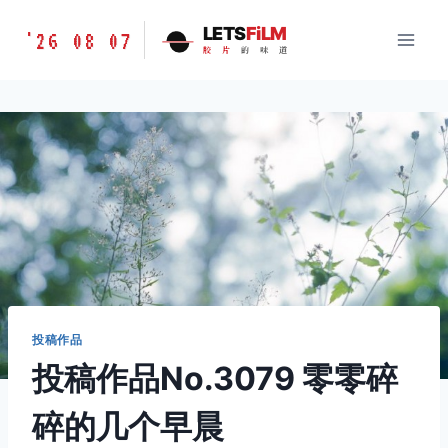
跳
胶
LETS
FiLM
'26 08 07
到
胶
片
的
味
道
片
内
的
容
味
道
LETSFILM
投稿作品
投稿作品No.3079 零零碎
碎的几个早晨