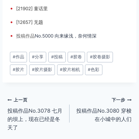
•
[21902] 童话里
•
[12657] 无题
•
投稿
作品
No.5000 向来缘浅，奈何情深
文
#
作品
#
分享
#
投稿
#
胶卷
#
胶卷摄影
章
#
胶片
#
胶片摄影
#
胶片相机
#
色彩
标
签：
文
上一页
下一步
投稿作品No.3078 七月
投稿作品No.3080 穿梭
章
的坝上，现在已经是冬
在小城中的人们
导
天了