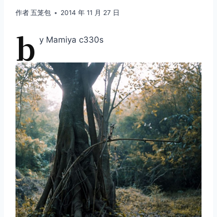
作者
五笼包
2014 年 11 月 27 日
b
y Mamiya c330s