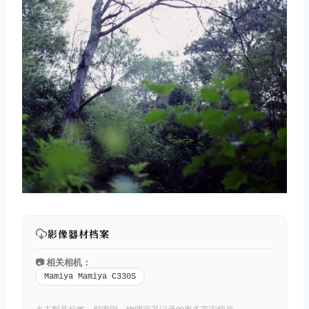
影像器材档案
📷 相关相机：
Mamiya Mamiya C330S