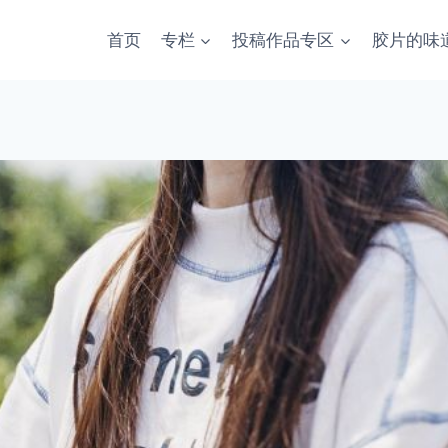
首页
专栏
投稿作品专区
胶片的味