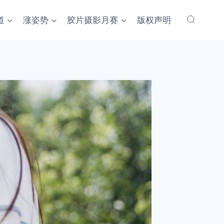
道
涨姿势
胶片摄影月赛
版权声明