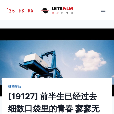
跳
胶
LETS
FiLM
'26 08 06
到
胶
片
的
味
道
片
内
的
容
味
道
LETSFILM
投稿作品
[19127] 前半生已经过去
细数口袋里的青春 寥寥无