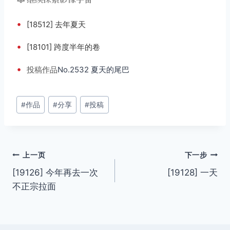
•
[18512] 去年夏天
•
[18101] 跨度半年的卷
•
投稿
作品
No.2532 夏天的尾巴
文
#
作品
#
分享
#
投稿
章
标
签：
文
上一页
下一步
[19126] 今年再去一次
[19128] 一天
章
不正宗拉面
导
航