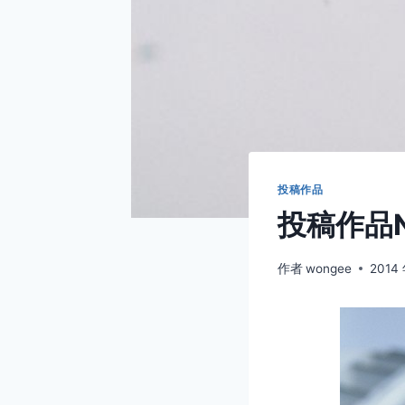
投稿作品
投稿作品No
作者
wongee
2014 