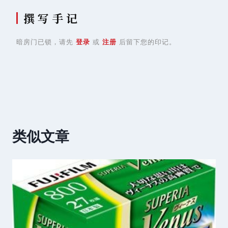
撰 写 手 记
暗房门已锁，请先
登录
或
注册
后留下您的印记。
类似文章