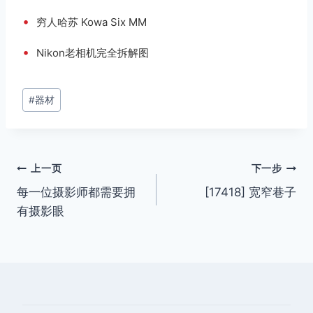
•
穷人哈苏 Kowa Six MM
•
Nikon老相机完全拆解图
文
#
器材
章
标
签：
文
上一页
下一步
每一位摄影师都需要拥
[17418] 宽窄巷子
章
有摄影眼
导
航