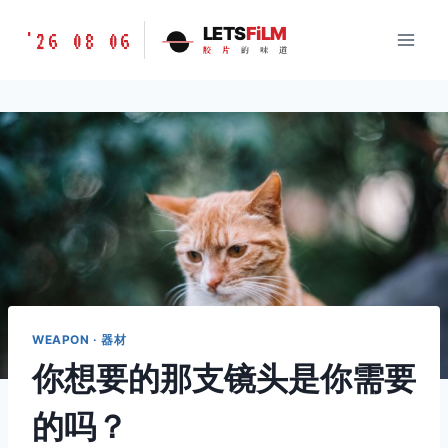
跳
胶
LETS
FiLM
'26 08 06
到
胶
片
的
味
道
片
内
的
容
味
道
LETSFILM
WEAPON · 器材
你想要的那支镜头是你需要
的吗？