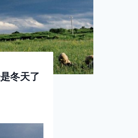
经是冬天了