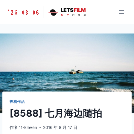
跳
胶
LETS
FiLM
'26 08 06
到
胶
片
的
味
道
片
内
的
容
味
道
LETSFILM
投稿作品
[8588] 七月海边随拍
作者
11-Eleven
2016 年 8 月 17 日