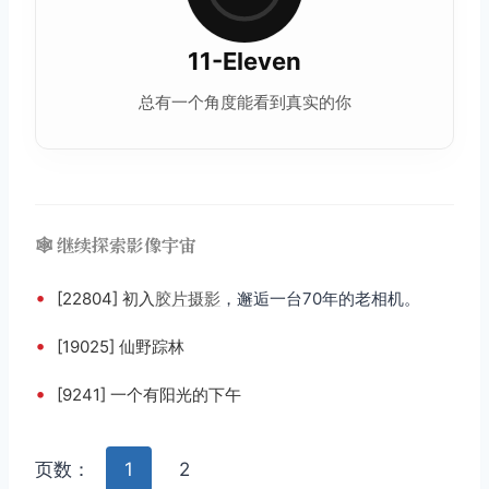
11-Eleven
总有一个角度能看到真实的你
🕸️ 继续探索影像宇宙
•
[22804] 初入
胶片摄影
，邂逅一台70年的老相机。
•
[19025] 仙野踪林
•
[9241] 一个有阳光的下午
页数：
1
2