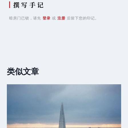
撰 写 手 记
暗房门已锁，请先
登录
或
注册
后留下您的印记。
类似文章