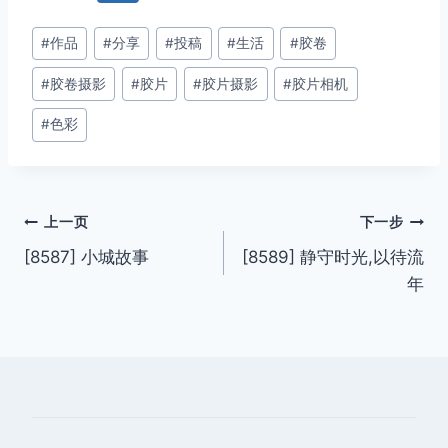
文
#
作品
#
分享
#
投稿
#
生活
#
胶卷
章
#
胶卷摄影
#
胶片
#
胶片摄影
#
胶片相机
标
签：
#
色彩
文
上一页
下一步
[8587] 小城故事
[8589] 静守时光,以待流
章
年
导
航