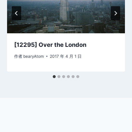
[12295] Over the London
作者
bearyAtom
2017 年 4 月 1 日