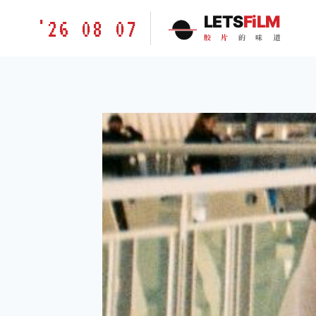
跳
胶
LETS
FiLM
'26 08 07
到
片
胶
片
的
味
道
内
的
容
味
道
LETSFILM