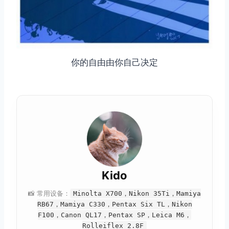
你的自由由你自己决定
Kido
📸 常用设备：
Minolta X700，Nikon 35Ti，Mamiya
RB67，Mamiya C330，Pentax Six TL，Nikon
F100，Canon QL17，Pentax SP，Leica M6，
Rolleiflex 2.8F