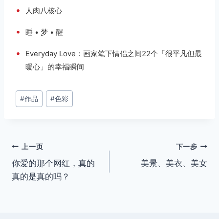
•
人肉八核心
•
睡 • 梦 • 醒
•
Everyday Love：画家笔下情侣之间22个「很平凡但最
暖心」的幸福瞬间
文
#
作品
#
色彩
章
标
签：
文
上一页
下一步
你爱的那个网红，真的
美景、美衣、美女
章
真的是真的吗？
导
航