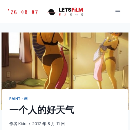
跳
胶
LETS
FiLM
'26 08 07
到
胶
片
的
味
道
片
内
的
容
味
道
LETSFILM
PAINT · 画
一个人的好天气
作者
Kido
2017 年 8 月 11 日