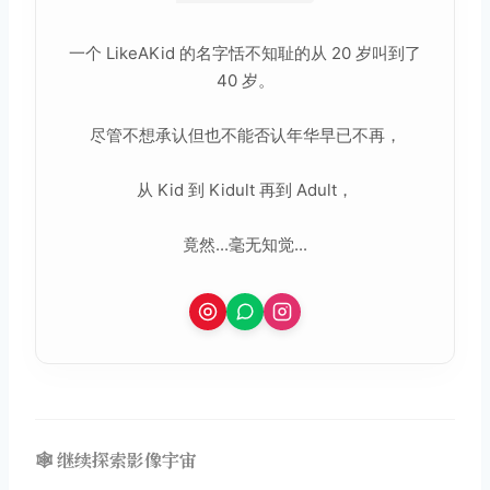
一个 LikeAKid 的名字恬不知耻的从 20 岁叫到了
40 岁。
尽管不想承认但也不能否认年华早已不再，
从 Kid 到 Kidult 再到 Adult，
竟然...毫无知觉...
🕸️ 继续探索影像宇宙