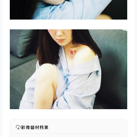
影像器材档案