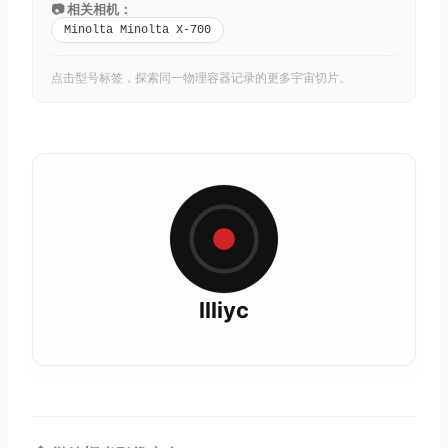
📷 相关相机：
Minolta Minolta X-700
点击型号标签，探索同一物理容器记录的更多宇宙切片。
llliyc