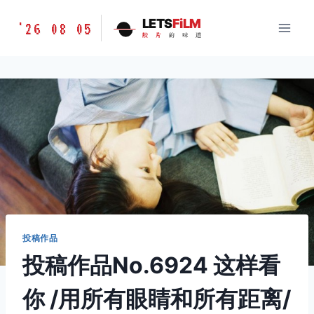
跳
胶
LETS
FiLM
'26 08 05
到
胶
片
的
味
道
片
内
的
容
味
道
LETSFILM
投稿作品
投稿作品No.6924 这样看
你 /用所有眼睛和所有距离/