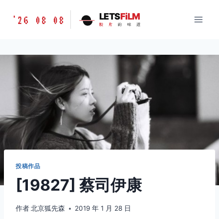
跳
胶
LETS
FiLM
'26 08 08
到
胶
片
的
味
道
片
内
的
容
味
道
LETSFILM
投稿作品
[19827] 蔡司伊康
作者
北京狐先森
2019 年 1 月 28 日