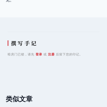
导
航
撰 写 手 记
暗房门已锁，请先
登录
或
注册
后留下您的印记。
类似文章