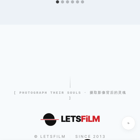
[ PHOTOGRAPH THEIR SOULS · 摄取影像背后的灵魂
]
LETS
FiLM
© LETSFILM
SINCE 2013
|