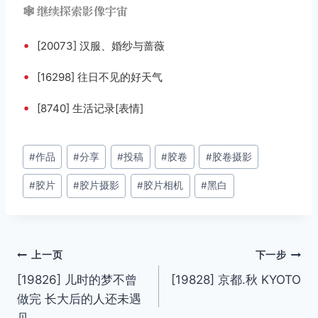
🕸️ 继续探索影像宇宙
•
[20073] 汉服、婚纱与蔷薇
•
[16298] 往日不见的好天气
•
[8740] 生活记录[表情]
文
#
作品
#
分享
#
投稿
#
胶卷
#
胶卷摄影
章
#
胶片
#
胶片摄影
#
胶片相机
#
黑白
标
签：
文
上一页
下一步
[19826] 儿时的梦不曾
[19828] 京都.秋 KYOTO
章
做完 长大后的人还未遇
见。