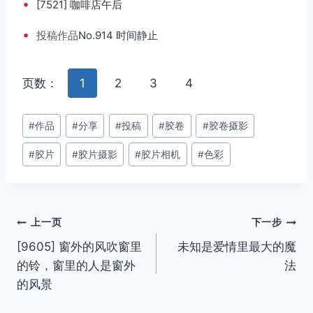
•
[7521] 咖啡店午后
•
投稿
作品
No.914 时间静止
页数：
1
2
3
4
文
#
作品
#
分享
#
投稿
#
胶卷
#
胶卷摄影
章
#
胶片
#
胶片摄影
#
胶片相机
#
色彩
标
签：
文
上一页
下一步
[9605] 窗外的风吹窗里
未知是爱情里最大的魔
章
的铃，窗里的人是窗外
法
导
的风景