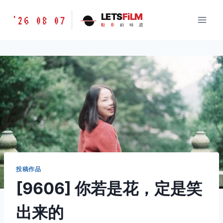
跳
胶
LETS
FiLM
'26 08 07
到
胶
片
的
味
道
片
内
的
容
味
道
LETSFILM
投稿作品
[9606] 你若是花，定是笑
出来的