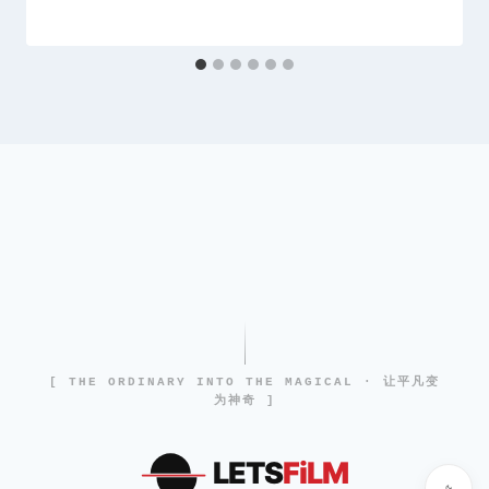
[ THE ORDINARY INTO THE MAGICAL · 让平凡变
为神奇 ]
LETS
FiLM