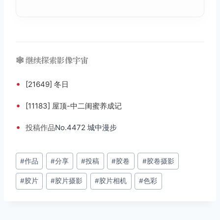
🕸️ 继续探索影像宇宙
•
[21649] 冬日
•
[11183] 屋顶-中二闺蜜养成记
•
投稿
作品
No.4472 城中漫步
文
#
作品
#
分享
#
投稿
#
胶卷
#
胶卷摄影
章
#
胶片
#
胶片摄影
#
胶片相机
#
色彩
标
签：