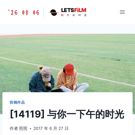
跳
胶
LETS
FiLM
'26 08 06
到
胶
片
的
味
道
片
内
的
容
味
道
LETSFILM
投稿作品
[14119] 与你一下午的时光
作者
照照
2017 年 6 月 27 日