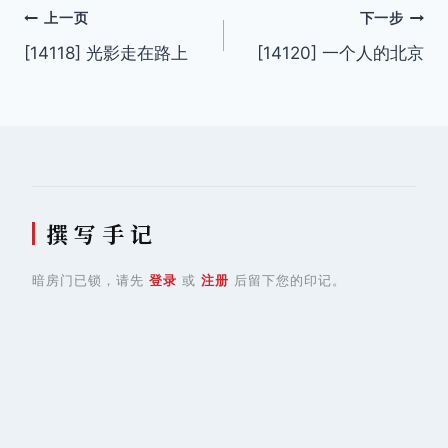
文
上一页
下一步
[14118] 光影走在路上
[14120] 一个人的北京
章
导
航
撰 写 手 记
暗房门已锁，请先
登录
或
注册
后留下您的印记。