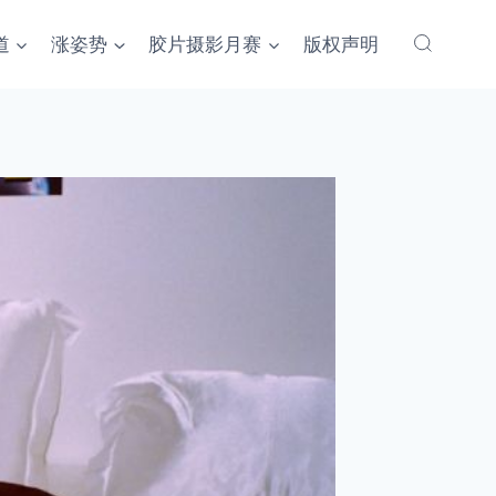
道
涨姿势
胶片摄影月赛
版权声明