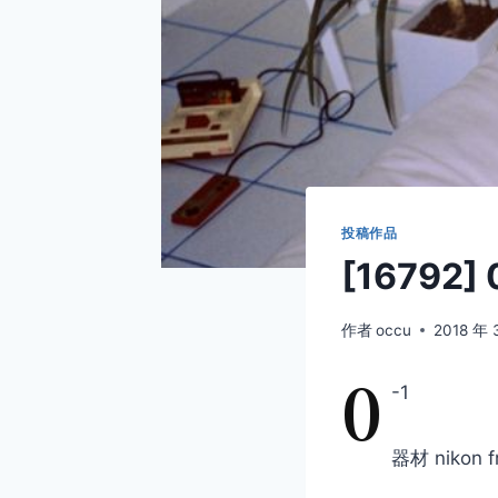
投稿作品
[16792] 
作者
occu
2018 年 
0
-1
器材 nikon 