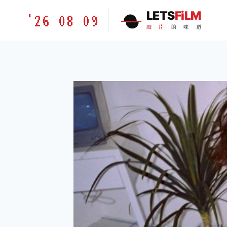
跳
胶
LETS
FiLM
'26 08 09
到
片
胶
片
的
味
道
内
的
容
味
道
LETSFILM