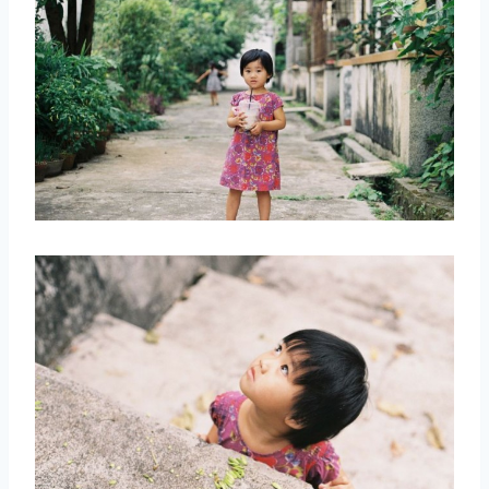
取消
搜索