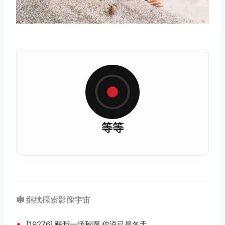
等等
🕸️ 继续探索影像宇宙
•
[19276] 赐我一场秋啊 你说已是冬天