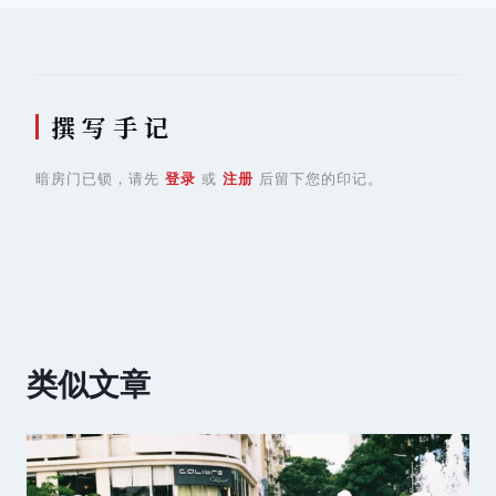
撰 写 手 记
暗房门已锁，请先
登录
或
注册
后留下您的印记。
类似文章