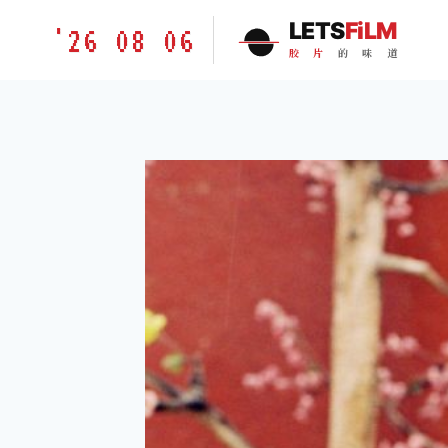
跳
胶
LETS
FiLM
'26 08 06
到
片
胶
片
的
味
道
内
的
容
味
道
LETSFILM