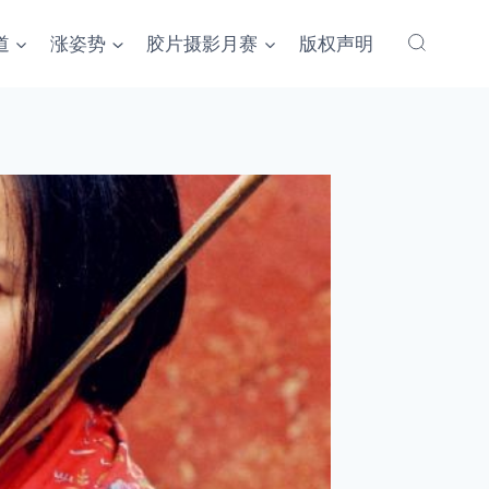
道
涨姿势
胶片摄影月赛
版权声明