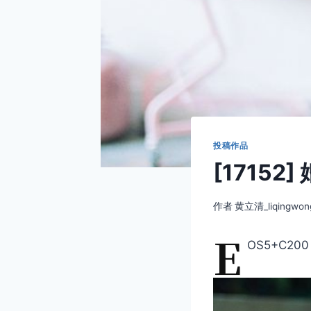
投稿作品
[17152
作者
黄立清_liqingwon
E
OS5+C200