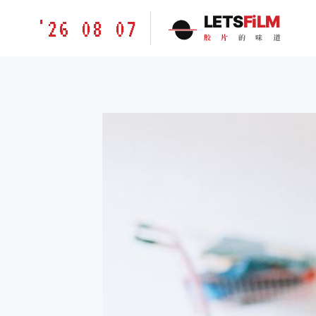
跳
胶
LETS
FiLM
'26 08 07
到
片
胶
片
的
味
道
内
的
容
味
道
LETSFILM