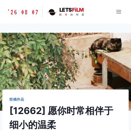
跳
胶
LETS
FiLM
'26 08 07
到
胶
片
的
味
道
片
内
的
容
味
道
LETSFILM
投稿作品
[12662] 愿你时常相伴于
细小的温柔