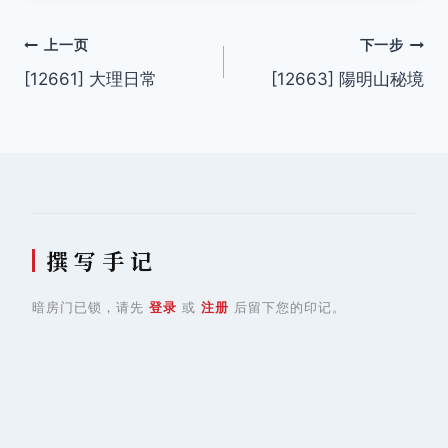
文
上一页
下一步
[12661] 大理日常
[12663] 陽明山秘境
章
导
航
撰 写 手 记
暗房门已锁，请先
登录
或
注册
后留下您的印记。