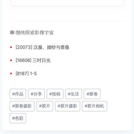
🕸️ 继续探索影像宇宙
•
[20073] 汉服、婚纱与蔷薇
•
[16606] 三吋日光
•
[8187] 1-5
文
#
作品
#
分享
#
投稿
#
生活
#
胶卷
章
#
胶卷摄影
#
胶片
#
胶片摄影
#
胶片相机
标
签：
#
色彩