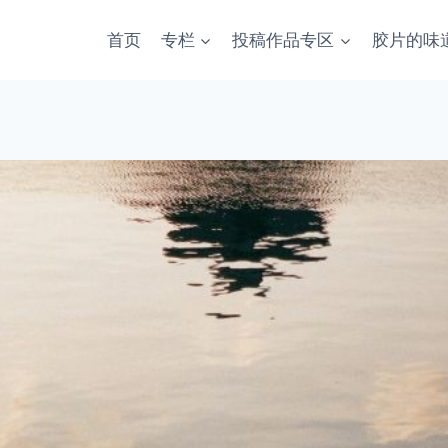
首页
专栏
投稿作品专区
胶片的味