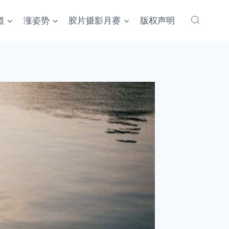
道
涨姿势
胶片摄影月赛
版权声明