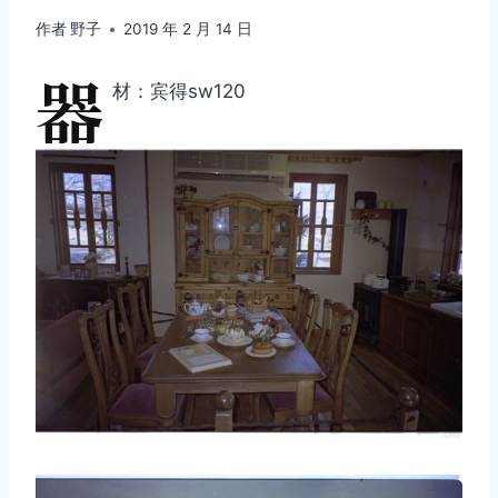
作者
野子
2019 年 2 月 14 日
器
材：宾得sw120