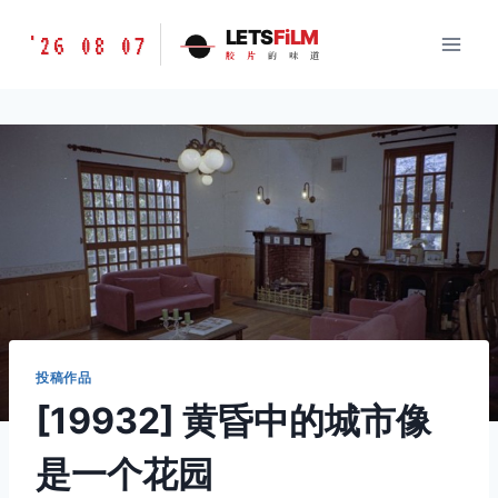
跳
胶
LETS
FiLM
'26 08 07
到
胶
片
的
味
道
片
内
的
容
味
道
LETSFILM
投稿作品
[19932] 黄昏中的城市像
是一个花园