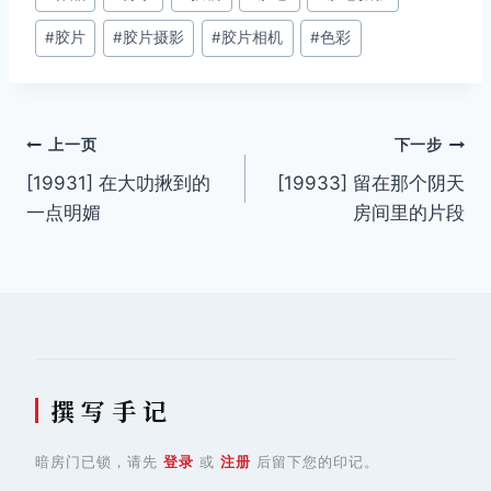
章
#
胶片
#
胶片摄影
#
胶片相机
#
色彩
标
签：
文
上一页
下一步
[19931] 在大叻揪到的
[19933] 留在那个阴天
章
一点明媚
房间里的片段
导
航
撰 写 手 记
暗房门已锁，请先
登录
或
注册
后留下您的印记。