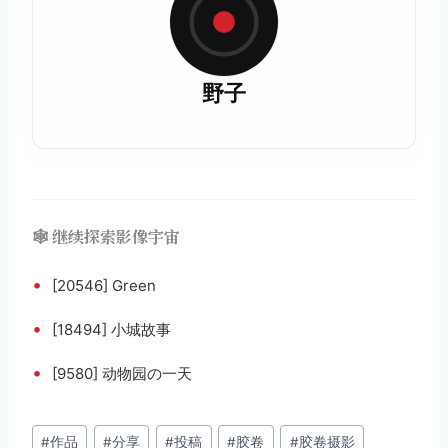
野子
🕸️ 继续探索影像宇宙
•
[20546] Green
•
[18494] 小城故事
•
[9580] 动物园の一天
文
#
作品
#
分享
#
投稿
#
胶卷
#
胶卷摄影