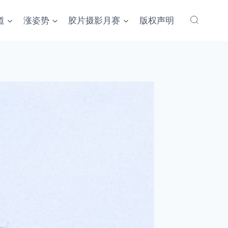
道
涨姿势
胶片摄影月赛
版权声明