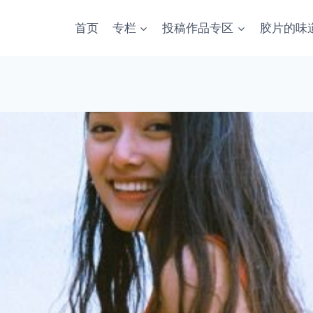
首页
专栏
投稿作品专区
胶片的味