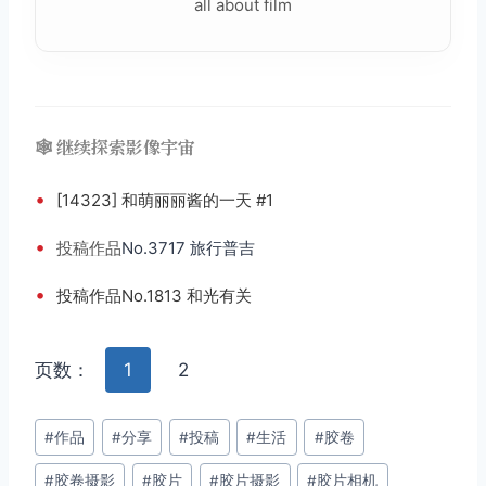
all about film
🕸️ 继续探索影像宇宙
•
[14323] 和萌丽丽酱的一天 #1
•
投稿
作品
No.3717 旅行普吉
•
投稿作品No.1813 和光有关
页数：
1
2
文
#
作品
#
分享
#
投稿
#
生活
#
胶卷
章
#
胶卷摄影
#
胶片
#
胶片摄影
#
胶片相机
标