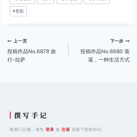
签：
#
色彩
文
上一页
下一步
投稿作品No.6878 旅
投稿作品No.6680 装
章
行-拉萨
逼，一种生活方式
导
航
撰 写 手 记
暗房门已锁，请先
登录
或
注册
后留下您的印记。