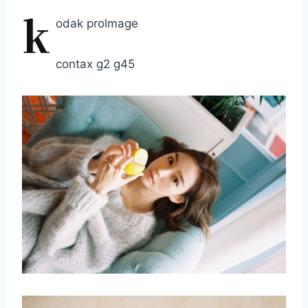
k
odak prolmage
contax g2 g45