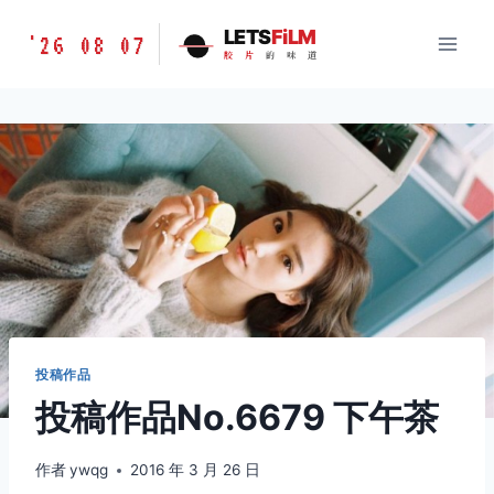
跳
胶
LETS
FiLM
'26 08 07
到
胶
片
的
味
道
片
内
的
容
味
道
LETSFILM
投稿作品
投稿作品No.6679 下午茶
作者
ywqg
2016 年 3 月 26 日