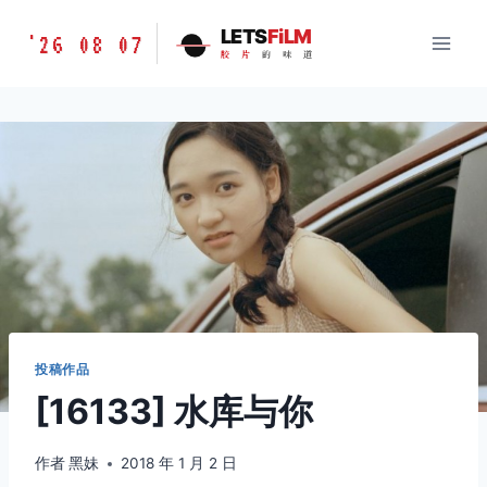
跳
胶
LETS
FiLM
'26 08 07
到
胶
片
的
味
道
片
内
的
容
味
道
LETSFILM
投稿作品
[16133] 水库与你
作者
黑妹
2018 年 1 月 2 日