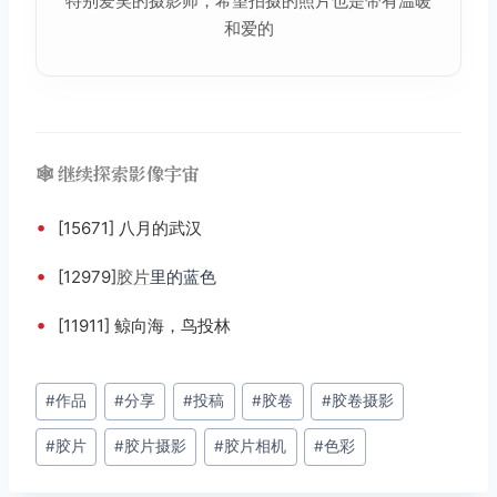
特别爱笑的摄影师，希望拍摄的照片也是带有温暖
和爱的
🕸️ 继续探索影像宇宙
•
[15671] 八月的武汉
•
[12979]
胶片
里的蓝色
•
[11911] 鲸向海，鸟投林
文
#
作品
#
分享
#
投稿
#
胶卷
#
胶卷摄影
章
#
胶片
#
胶片摄影
#
胶片相机
#
色彩
标
签：