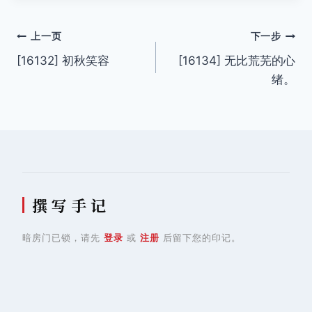
文
上一页
下一步
[16132] 初秋笑容
[16134] 无比荒芜的心
章
绪。
导
航
撰 写 手 记
暗房门已锁，请先
登录
或
注册
后留下您的印记。