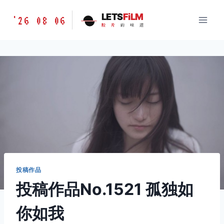
跳
胶
LETS
FiLM
'26 08 06
到
胶
片
的
味
道
片
内
的
容
味
道
LETSFILM
投稿作品
投稿作品No.1521 孤独如
你如我