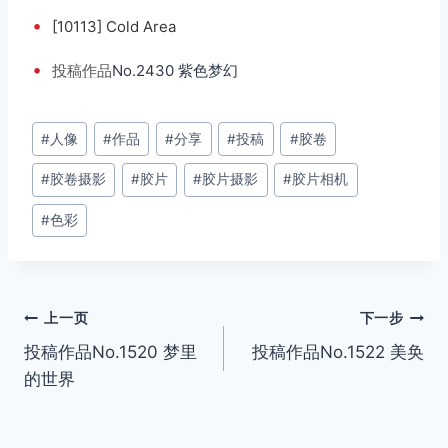
•
[10113] Cold Area
•
投稿
作品
No.2430 紫色梦幻
文
#
人像
#
作品
#
分享
#
投稿
#
胶卷
章
#
胶卷摄影
#
胶片
#
胶片摄影
#
胶片相机
标
签：
#
色彩
文
上一页
下一步
投稿作品No.1520 梦里
投稿作品No.1522 美奂
章
的世界
导