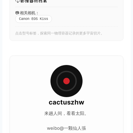
影像器材档案
📷 相关相机：
Canon EOS Kiss
点击型号标签，探索同一物理容器记录的更多宇宙切片。
cactuszhw
来趟人间，看看太阳。
weibo@一颗仙人張