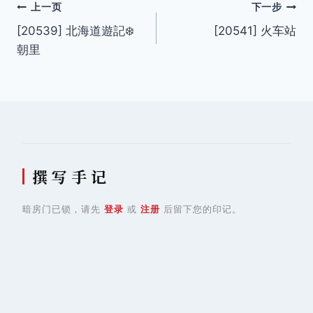
文
上一页
下一步
[20539] 北海道遊記❄️
[20541] 火车站
章
朝里
导
航
撰 写 手 记
暗房门已锁，请先
登录
或
注册
后留下您的印记。