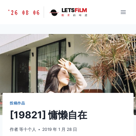
跳
胶
LETS
FiLM
'26 08 06
到
胶
片
的
味
道
片
内
的
容
味
道
LETSFILM
投稿作品
[19821] 慵懒自在
作者
等十个人
2019 年 1 月 28 日