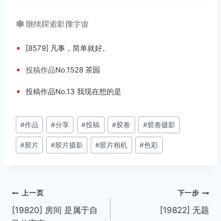
🕸️ 继续探索影像宇宙
•
[8579] 凡事，简单就好。
•
投稿
作品
No.1528 茶园
•
投稿作品No.13 我现在想的是
文
#
作品
#
分享
#
投稿
#
胶卷
#
胶卷摄影
章
#
胶片
#
胶片摄影
#
胶片相机
#
色彩
标
签：
文
上一页
下一步
[19820] 房间 是属于自
[19822] 无题
章