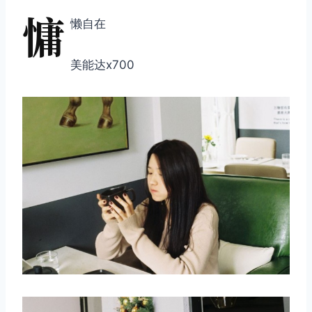
慵
懒自在
美能达x700