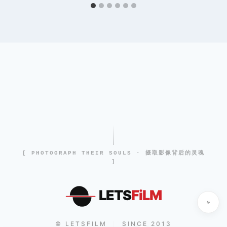
[ PHOTOGRAPH THEIR SOULS · 摄取影像背后的灵魂
]
LETS
FiLM
© LETSFILM
SINCE 2013
|