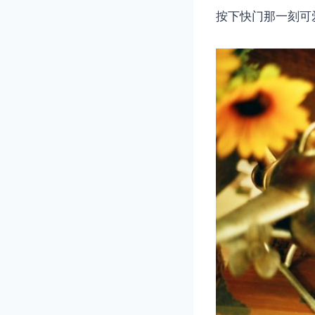
按下快门那一刻可