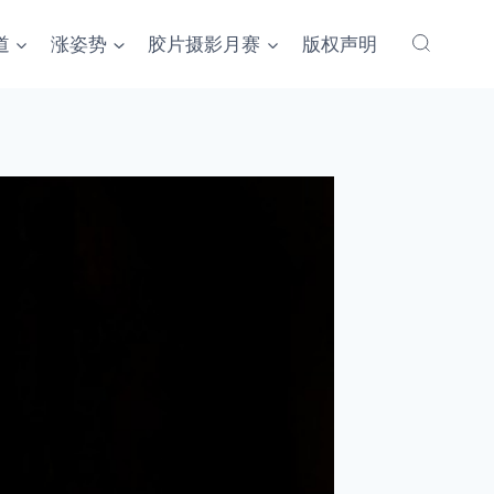
道
涨姿势
胶片摄影月赛
版权声明