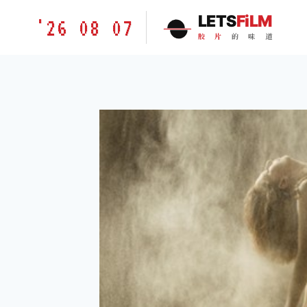
跳
胶
LETS
FiLM
'26 08 07
到
片
胶
片
的
味
道
内
的
容
味
道
LETSFILM