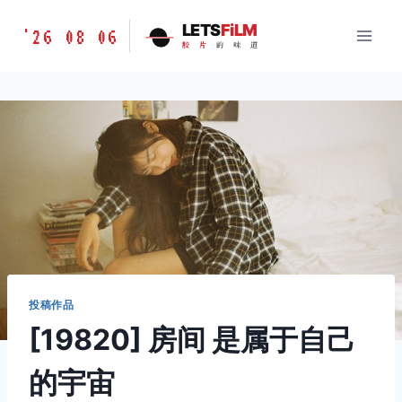
跳
胶
LETS
FiLM
'26 08 06
到
胶
片
的
味
道
片
内
的
容
味
道
LETSFILM
投稿作品
[19820] 房间 是属于自己
的宇宙