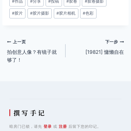
#
作品
#
分享
#
投稿
#
胶卷
#
胶卷摄影
章
#
胶片
#
胶片摄影
#
胶片相机
#
色彩
标
签：
文
上一页
下一步
拍创意人像？有镜子就
[19821] 慵懒自在
章
够了！
导
航
撰 写 手 记
暗房门已锁，请先
登录
或
注册
后留下您的印记。