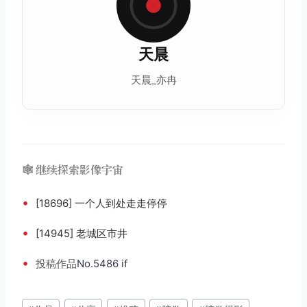
天晨
天晨_亦冉
🕸️ 继续探索影像宇宙
•
[18696] 一个人到处走走停停
•
[14945] 老城区市井
•
投稿
作品
No.5486 if
文