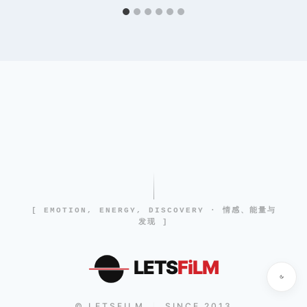
[ EMOTION, ENERGY, DISCOVERY · 情感、能量与
发现 ]
LETS
FiLM
© LETSFILM
SINCE 2013
|