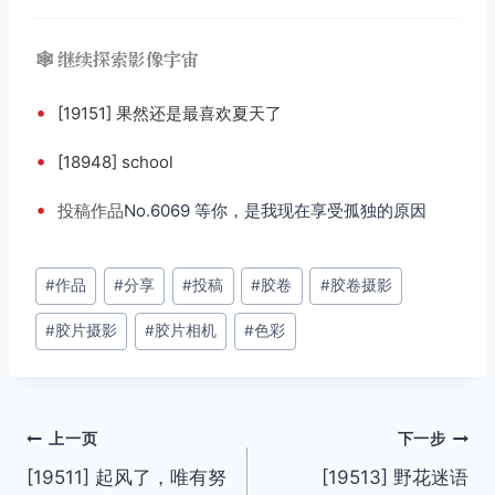
🕸️ 继续探索影像宇宙
•
[19151] 果然还是最喜欢夏天了
•
[18948] school
•
投稿
作品
No.6069 等你，是我现在享受孤独的原因
文
#
作品
#
分享
#
投稿
#
胶卷
#
胶卷摄影
章
#
胶片摄影
#
胶片相机
#
色彩
标
签：
文
上一页
下一步
[19511] 起风了，唯有努
[19513] 野花迷语
章