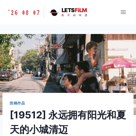
跳
胶
LETS
FiLM
'26 08 07
到
胶
片
的
味
道
片
内
的
容
味
道
LETSFILM
投稿作品
[19512] 永远拥有阳光和夏
天的小城清迈