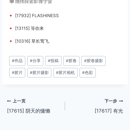
🕸️ 继续探索影像宇宙
•
[17932] FLASHINESS
•
[13115] 等你来
•
[10316] 草长莺飞.
文
#
作品
#
分享
#
投稿
#
胶卷
#
胶卷摄影
章
#
胶片
#
胶片摄影
#
胶片相机
#
色彩
标
签：
文
上一页
下一步
[17615] 阴天的慵懒
[17617] 有光
章
导