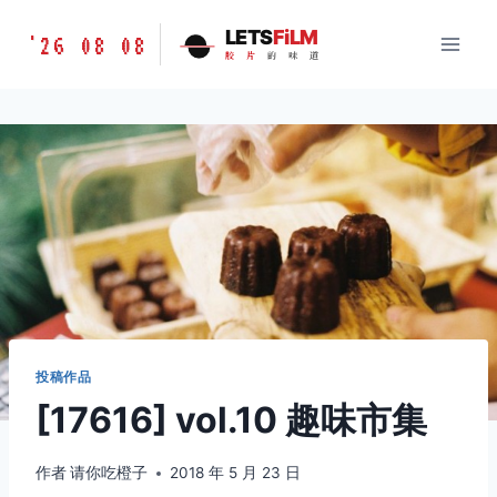
跳
胶
LETS
FiLM
'26 08 08
到
胶
片
的
味
道
片
内
的
容
味
道
LETSFILM
投稿作品
[17616] vol.10 趣味市集
作者
请你吃橙子
2018 年 5 月 23 日