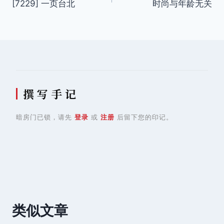
[7229] 一页台北
时尚与年龄无关
章
导
航
撰 写 手 记
暗房门已锁，请先
登录
或
注册
后留下您的印记。
类似文章