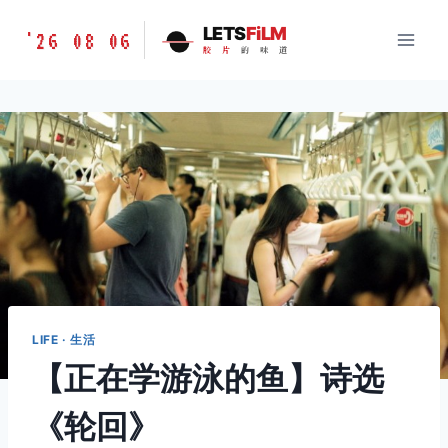
跳
胶
LETS
FiLM
'26 08 06
到
胶
片
的
味
道
片
内
的
容
味
道
LETSFILM
LIFE · 生活
【正在学游泳的鱼】诗选
《轮回》