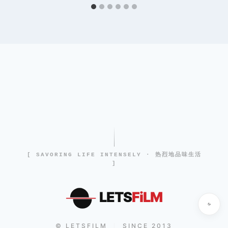
[ SAVORING LIFE INTENSELY · 热烈地品味生活
]
LETS
FiLM
© LETSFILM
SINCE 2013
|