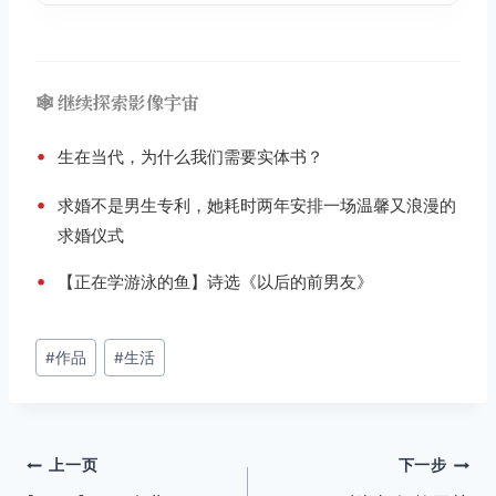
🕸️ 继续探索影像宇宙
•
生在当代，为什么我们需要实体书？
•
求婚不是男生专利，她耗时两年安排一场温馨又浪漫的
求婚仪式
•
【正在学游泳的鱼】诗选《以后的前男友》
文
#
作品
#
生活
章
标
签：
文
上一页
下一步