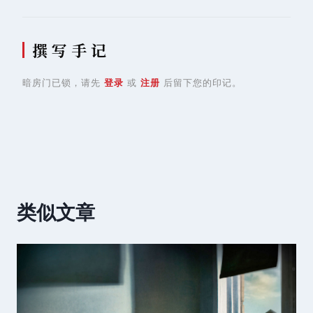
撰 写 手 记
暗房门已锁，请先
登录
或
注册
后留下您的印记。
类似文章