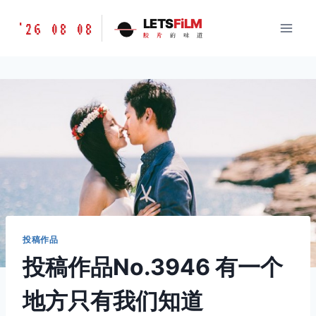
跳
胶
LETS
FiLM
'26 08 08
到
胶
片
的
味
道
片
内
的
容
味
道
LETSFILM
投稿作品
投稿作品No.3946 有一个
地方只有我们知道