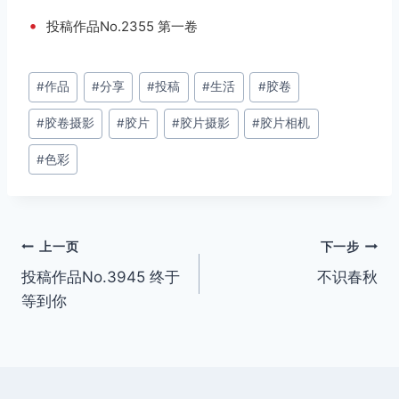
•
投稿作品No.2355 第一卷
文
#
作品
#
分享
#
投稿
#
生活
#
胶卷
章
#
胶卷摄影
#
胶片
#
胶片摄影
#
胶片相机
标
签：
#
色彩
文
上一页
下一步
投稿作品No.3945 终于
不识春秋
章
等到你
导
航