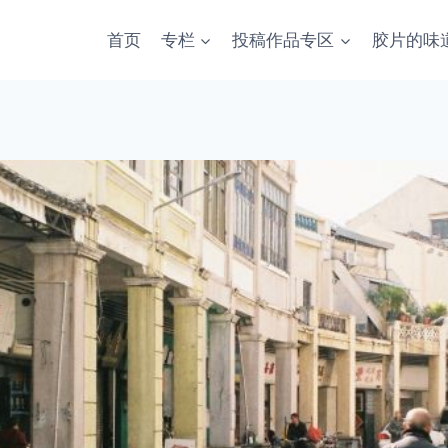
首页
专栏
投稿作品专区
胶片的味