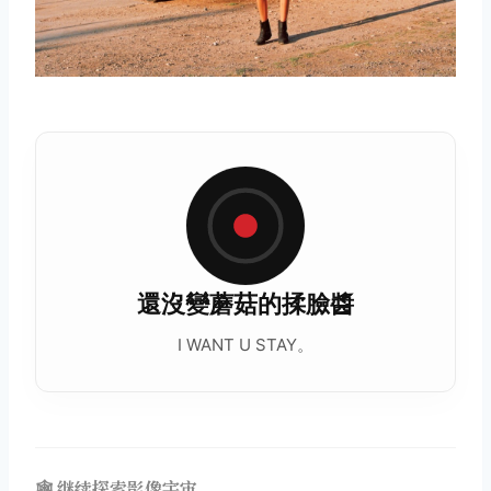
還沒變蘑菇的揉臉醬
I WANT U STAY。
取消
搜索
🕸️ 继续探索影像宇宙