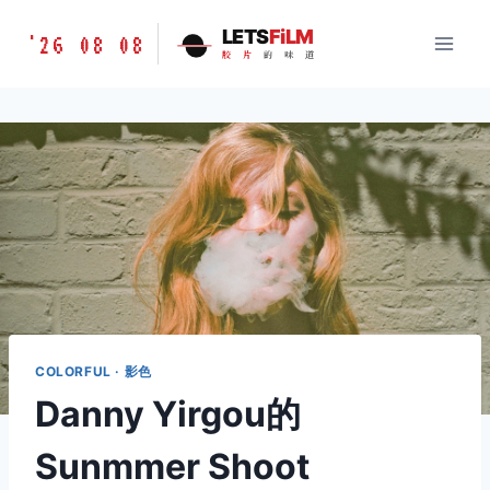
跳
胶
LETS
FiLM
'26 08 08
到
胶
片
的
味
道
片
内
的
容
味
道
LETSFILM
COLORFUL · 影色
Danny Yirgou的
Sunmmer Shoot