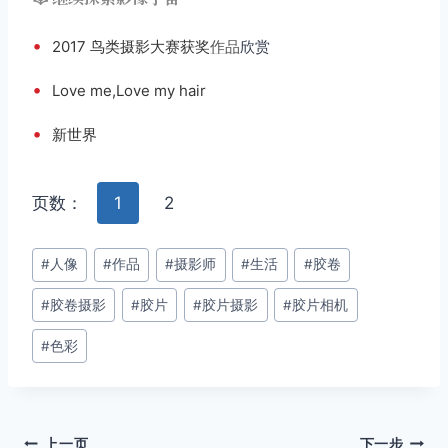
•
2017 鸟类摄影大赛获奖
作品
欣赏
•
Love me,Love my hair
•
新世界
页数：
1
2
文
#
人像
#
作品
#
摄影师
#
生活
#
胶卷
章
#
胶卷摄影
#
胶片
#
胶片摄影
#
胶片相机
标
签：
#
色彩
上一页
下一步