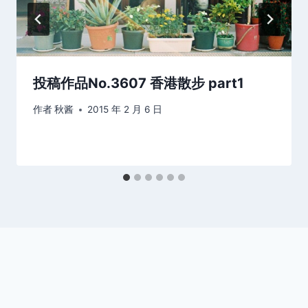
投稿作品No.3607 香港散步 part1
作者
秋酱
2015 年 2 月 6 日