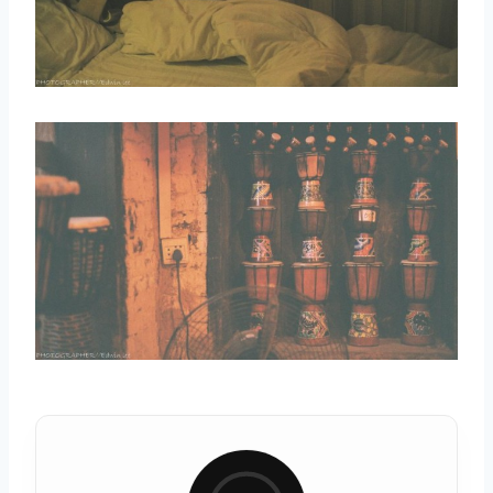
取消
搜索