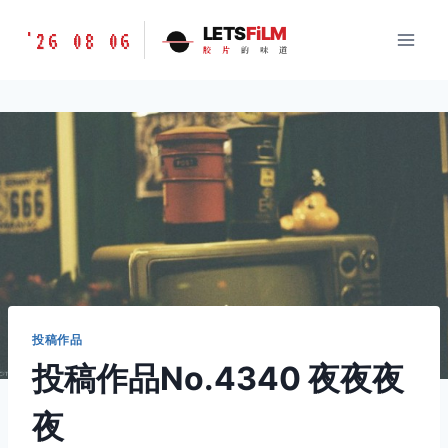
跳
胶
LETS
FiLM
'26 08 06
到
胶
片
的
味
道
片
内
的
容
味
道
LETSFILM
投稿作品
投稿作品No.4340 夜夜夜
夜