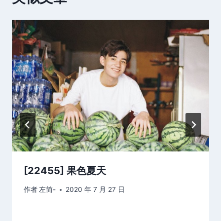
[22455] 果色夏天
作者
左简-
2020 年 7 月 27 日