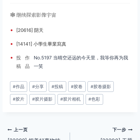
🕸️ 继续探索影像宇宙
•
[20616] 阴天
•
[14141] 小學生畢業寫真
•
投
作
No.5197 当晴空还远的今天里，我等你再为我
稿
品
一笑
文
#
作品
#
分享
#
投稿
#
胶卷
#
胶卷摄影
章
#
胶片
#
胶片摄影
#
胶片相机
#
色彩
标
签：
文
上一页
下一步