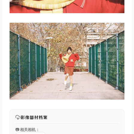
影像器材档案
📷 相关相机：