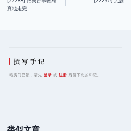
[22288] 把美好事物纯
[22290] 无题
章
真地走完
导
航
撰 写 手 记
暗房门已锁，请先
登录
或
注册
后留下您的印记。
类似文章