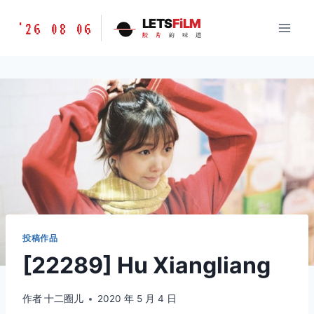
跳
胶
LETS
FiLM
'26 08 06
到
胶
片
的
味
道
片
内
的
容
味
道
LETSFILM
投稿作品
[22289] Hu Xiangliang
作者
十二圈儿
2020 年 5 月 4 日