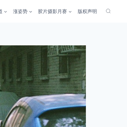
道
涨姿势
胶片摄影月赛
版权声明