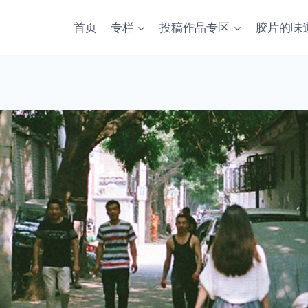
首页
专栏
投稿作品专区
胶片的味