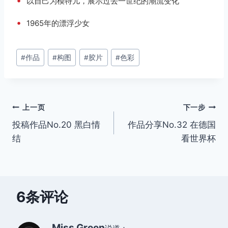
•
以自己为模特儿，展示过去一世纪的潮流变化
•
1965年的漂浮少女
文
#
作品
#
构图
#
胶片
#
色彩
章
标
签：
文
上一页
下一步
投稿作品No.20 黑白情
作品分享No.32 在德国
章
结
看世界杯
导
航
6条评论
Miss Green