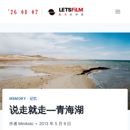
跳
胶
LETS
FiLM
'26 08 07
到
胶
片
的
味
道
片
内
的
容
味
道
LETSFILM
MEMORY · 记忆
说走就走—青海湖
作者
Minikido
2013 年 5 月 9 日