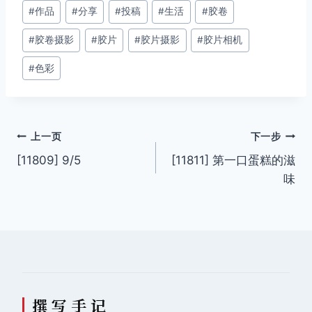
文
#
作品
#
分享
#
投稿
#
生活
#
胶卷
章
#
胶卷摄影
#
胶片
#
胶片摄影
#
胶片相机
标
签：
#
色彩
文
上一页
下一步
[11809] 9/5
[11811] 第一口蛋糕的滋
章
味
导
航
撰 写 手 记