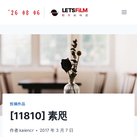
跳
胶
LETS
FiLM
'26 08 06
到
胶
片
的
味
道
片
内
的
容
味
道
LETSFILM
投稿作品
[11810] 素咫
作者
kaiencr
2017 年 3 月 7 日